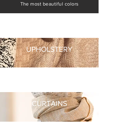
The most beautiful colors
UPHOLSTERY
CURTAINS