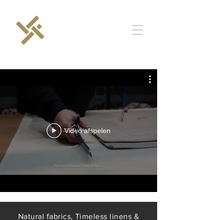
Video afspelen
Natural fabrics, Timeless linens &